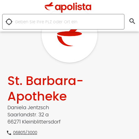
search
location_searching
St. Barbara-
Apotheke
Daniela Jentzsch
Saarlandstr. 32 a
66271 Kleinblittersdorf
phone
06805/3000