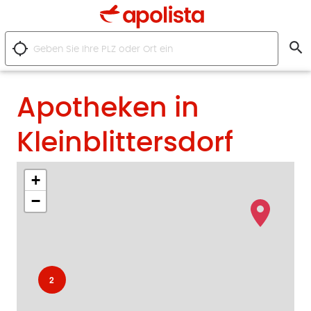
search
location_searching
Apotheken in
Kleinblittersdorf
+
−
2