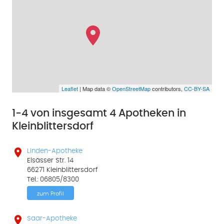
Leaflet
| Map data ©
OpenStreetMap
contributors,
CC-BY-SA
1-4 von insgesamt 4 Apotheken in
Kleinblittersdorf

Linden-Apotheke
Elsässer Str. 14
66271 Kleinblittersdorf
Tel.: 06805/8300
zum Profil

Saar-Apotheke