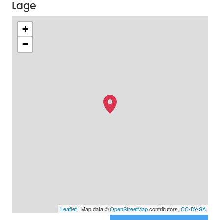
Lage
+
−
Leaflet
| Map data ©
OpenStreetMap
contributors,
CC-BY-SA