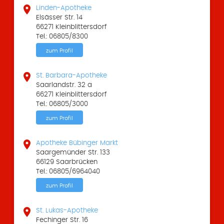

Linden-Apotheke
Elsässer Str. 14
66271 Kleinblittersdorf
Tel.: 06805/8300
zum Profil

St. Barbara-Apotheke
Saarlandstr. 32 a
66271 Kleinblittersdorf
Tel.: 06805/3000
zum Profil

Apotheke Bübinger Markt
Saargemünder Str. 133
66129 Saarbrücken
Tel.: 06805/6964040
zum Profil

St. Lukas-Apotheke
Fechinger Str. 16