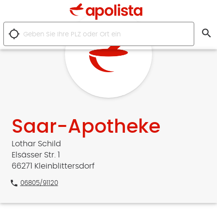
search
location_searching
Saar-Apotheke
Lothar Schild
Elsässer Str. 1
66271 Kleinblittersdorf
phone
06805/91120