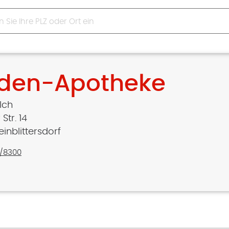
nden-Apotheke
ilch
Str. 14
einblittersdorf
/8300