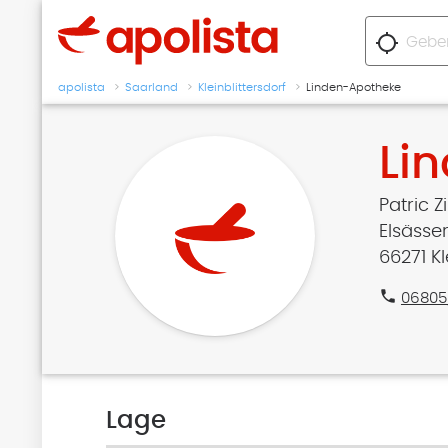
location_searching
apolista
Saarland
Kleinblittersdorf
Linden-Apotheke
Li
Patric Z
Elsässer 
66271 Kl
phone
06805
Lage