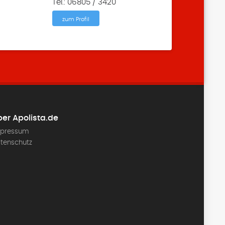
Tel.: 06805 / 3420
zum Profil
er Apolista.de
pressum
tenschutz