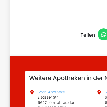
Teilen
Weitere Apotheken in der


Saar-Apotheke
S
Elsässer Str. 1
S
66271 Kleinblittersdorf
6