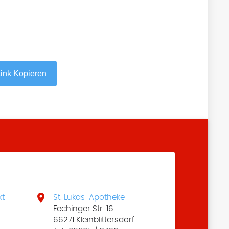
ink Kopieren

kt
St. Lukas-Apotheke
Fechinger Str. 16
66271 Kleinblittersdorf