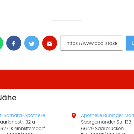
L
 Nähe

t. Barbara-Apotheke
Apotheke Bübinger Mar
aarlandstr. 32 a
Saargemünder Str. 133
6271 Kleinblittersdorf
66129 Saarbrücken