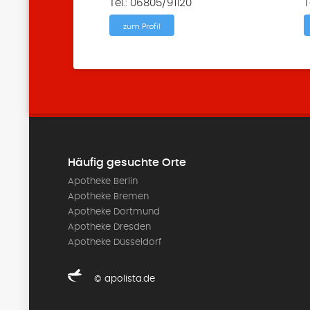
Tel.: 06805/91120
T
zum Profil
Häufig gesuchte Orte
Apotheke Berlin
Apotheke Bremen
Apotheke Dortmund
Apotheke Dresden
Apotheke Düsseldorf
© apolista.de