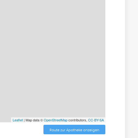
Leaflet
| Map data ©
OpenStreetMap
contributors,
CC-BY-SA
Route zur Apotheke anzeigen