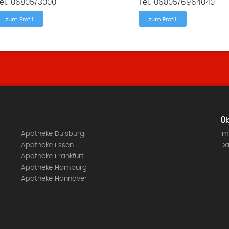
el.: 06805/3000
Tel.: 06805/6964040
zum Profil
zum Profil
Üb
Apotheke Duisburg
Im
Apotheke Essen
Da
Apotheke Frankfurt
Apotheke Hamburg
Apotheke Hannover