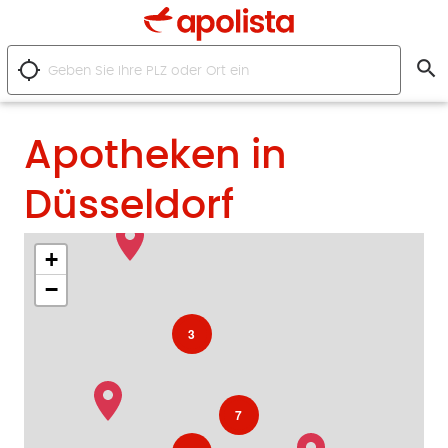
search
location_searching
Apotheken in
Düsseldorf
+
−
3
7