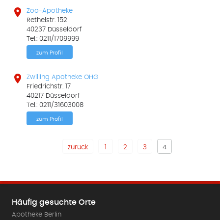

Zoo-Apotheke
Rethelstr. 152
40237 Düsseldorf
Tel.: 0211/1709999
zum Profil

Zwilling Apotheke OHG
Friedrichstr. 17
40217 Düsseldorf
Tel.: 0211/31603008
zum Profil
zurück
1
2
3
4
Häufig gesuchte Orte
Apotheke Berlin