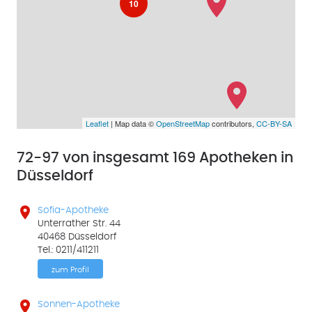
10
Leaflet
| Map data ©
OpenStreetMap
contributors,
CC-BY-SA
72-97 von insgesamt 169 Apotheken in
Düsseldorf

Sofia-Apotheke
Unterrather Str. 44
40468 Düsseldorf
Tel.: 0211/411211
zum Profil

Sonnen-Apotheke