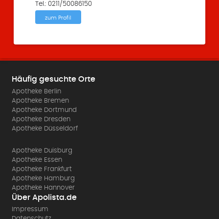
Tel.: 0211/50086150
zum Profil
Häufig gesuchte Orte
Apotheke Berlin
Apotheke Bremen
Apotheke Dortmund
Apotheke Dresden
Apotheke Düsseldorf
Apotheke Duisburg
Apotheke Essen
Apotheke Frankfurt
Apotheke Hamburg
Apotheke Hannover
Über Apolista.de
Impressum
Datenschutz