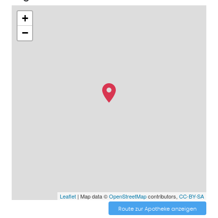
+
−
Leaflet
| Map data ©
OpenStreetMap
contributors,
CC-BY-SA
Route zur Apotheke anzeigen