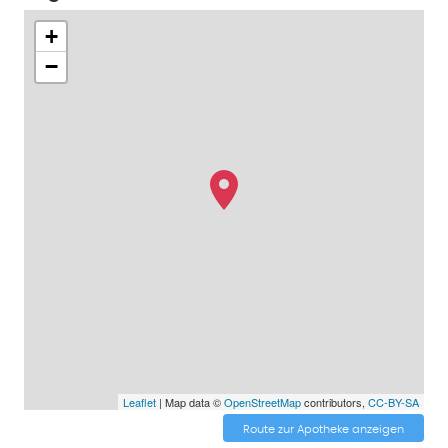
+
−
Leaflet
| Map data ©
OpenStreetMap
contributors,
CC-BY-SA
Route zur Apotheke anzeigen