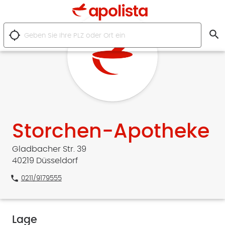
search
location_searching
Storchen-Apotheke
Gladbacher Str. 39
40219 Düsseldorf
phone
0211/9179555
Lage