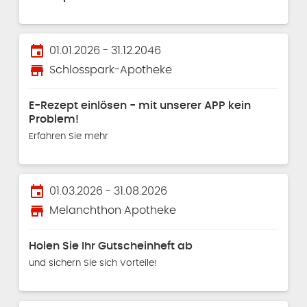
event
01.01.2026 - 31.12.2046
store
Schlosspark-Apotheke
E-Rezept einlösen - mit unserer APP kein
Problem!
Erfahren Sie mehr
event
01.03.2026 - 31.08.2026
store
Melanchthon Apotheke
Holen Sie Ihr Gutscheinheft ab
und sichern Sie sich Vorteile!