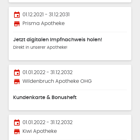
event
01.12.2021 - 31.12.2031
store
Prisma Apotheke
Jetzt digitalen Impfnachweis holen!
Direkt in unserer Apotheke!
event
01.01.2022 - 31.12.2032
store
Wildenbruch Apotheke OHG
Kundenkarte & Bonusheft
event
01.01.2022 - 31.12.2032
store
Kiwi Apotheke