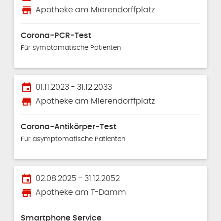
store
Apotheke am Mierendorffplatz
Corona-PCR-Test
Für symptomatische Patienten
event
01.11.2023 - 31.12.2033
store
Apotheke am Mierendorffplatz
Corona-Antikörper-Test
Für asymptomatische Patienten
event
02.08.2025 - 31.12.2052
store
Apotheke am T-Damm
Smartphone Service