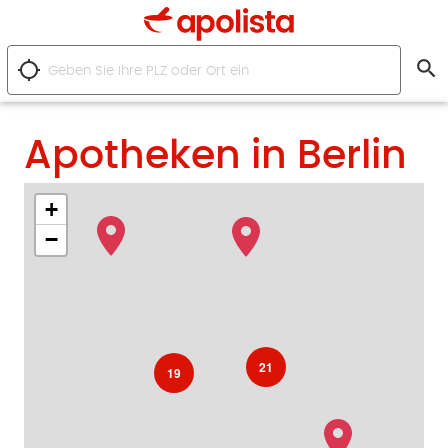
search
location_searching
Apotheken in Berlin
+
−
21
19