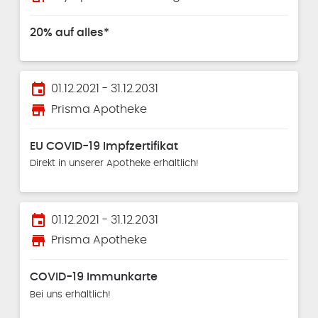
20% auf alles*
event
01.12.2021 - 31.12.2031
store
Prisma Apotheke
EU COVID-19 Impfzertifikat
Direkt in unserer Apotheke erhältlich!
event
01.12.2021 - 31.12.2031
store
Prisma Apotheke
COVID-19 Immunkarte
Bei uns erhältlich!