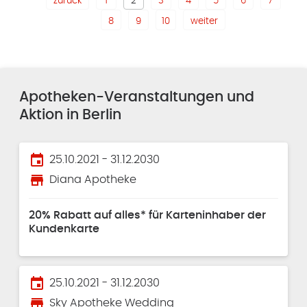
zurück
1
2
3
4
5
6
7
8
9
10
weiter
Apotheken-Veranstaltungen und
Aktion in Berlin
event
25.10.2021 - 31.12.2030
store
Diana Apotheke
20% Rabatt auf alles* für Karteninhaber der
Kundenkarte
event
25.10.2021 - 31.12.2030
store
Sky Apotheke Wedding