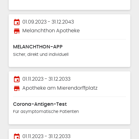
event
01.09.2023 - 31.12.2043
store
Melanchthon Apotheke
MELANCHTHON-APP
Sicher, direkt und individuell
event
01.11.2023 - 31.12.2033
store
Apotheke am Mierendorffplatz
Corona-Antigen-Test
Für asymptomatische Patienten
event
01.11.2023 - 31.12.2033