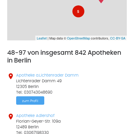
5
Leaflet
| Map data ©
OpenStreetMap
contributors,
CC-BY-SA
48-97 von insgesamt 842 Apotheken
in Berlin

Apotheke a.Lichtenrader Damm
Lichtenrader Damm 49
12305 Berlin
Tel.: 030743048690
zum Profil

Apotheke Adlershof
Florian-Geyer-Str. 109a
12489 Berlin
Tel.: 03067198330