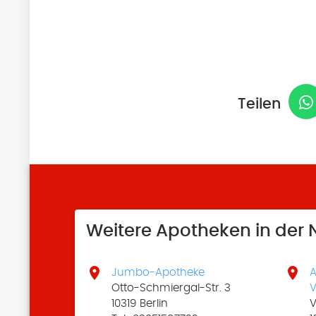
Teilen
Weitere Apotheken in der


Jumbo-Apotheke
A
Otto-Schmiergal-Str. 3
V
10319 Berlin
V