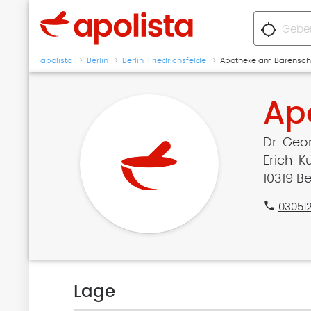
location_searching
apolista
Berlin
Berlin-Friedrichsfelde
Apotheke am Bärensch
Ap
Dr. Geo
Erich-Kur
10319 Be
phone
03051
Lage