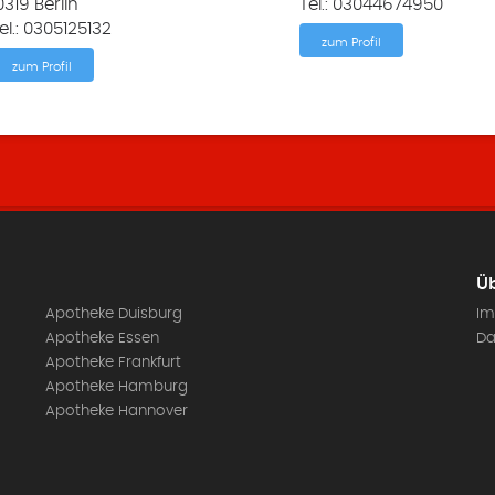
0319 Berlin
Tel.: 03044674950
el.: 0305125132
zum Profil
zum Profil
Üb
Apotheke Duisburg
Im
Apotheke Essen
Da
Apotheke Frankfurt
Apotheke Hamburg
Apotheke Hannover