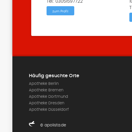
Tel.: 03051597722
1
T
zum Profil
Häufig gesuchte Orte
Apotheke Berlin
Apotheke Bremen
Apotheke Dortmund
Apotheke Dresden
Apotheke Düsseldorf
© apolista.de