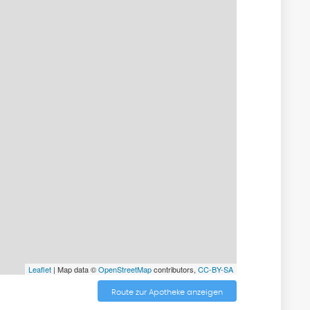
Leaflet
| Map data ©
OpenStreetMap
contributors,
CC-BY-SA
Route zur Apotheke anzeigen