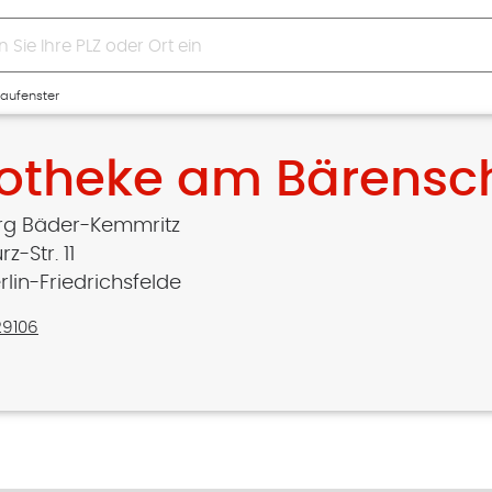
aufenster
otheke am Bärensc
rg Bäder-Kemmritz
z-Str. 11
rlin-Friedrichsfelde
29106