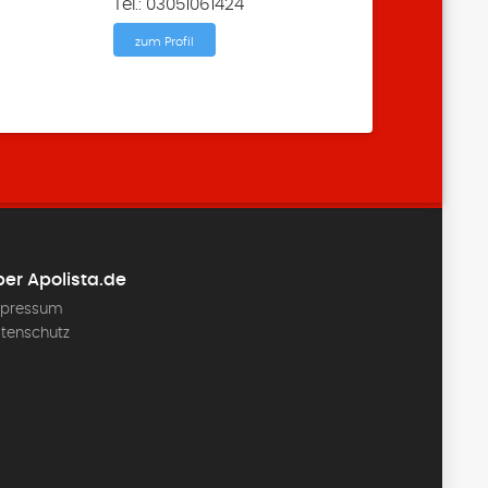
Tel.: 03051061424
zum Profil
er Apolista.de
pressum
tenschutz