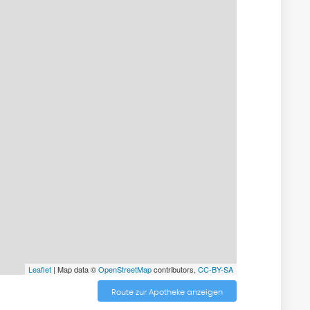
Leaflet
| Map data ©
OpenStreetMap
contributors,
CC-BY-SA
Route zur Apotheke anzeigen