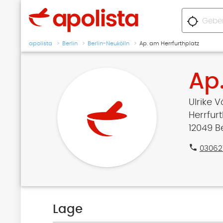
location_searching
apolista
Berlin
Berlin-Neukölln
Ap. am Herrfurthplatz
Ap
Ulrike 
Herrfurt
12049 B
phone
03062
Lage