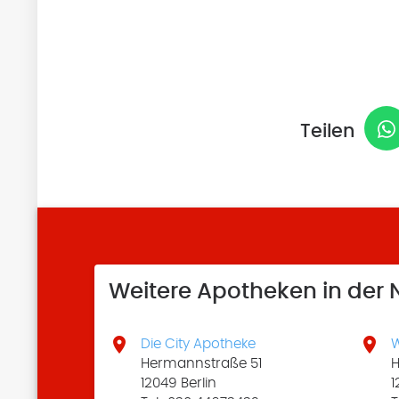
Teilen
Weitere Apotheken in der


Die City Apotheke
W
Hermannstraße 51
H
12049 Berlin
1