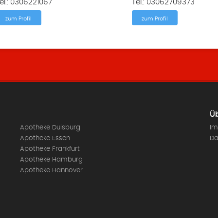
el.: 0306221067
Tel.: 03062709373
zum Profil
zum Profil
Üb
Apotheke Duisburg
Im
Apotheke Essen
Da
Apotheke Frankfurt
Apotheke Hamburg
Apotheke Hannover