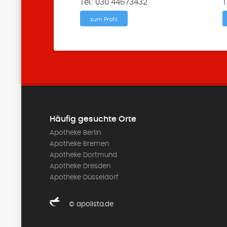
Tel.: 030 44673432
T
zum Profil
Häufig gesuchte Orte
Apotheke Berlin
Apotheke Bremen
Apotheke Dortmund
Apotheke Dresden
Apotheke Düsseldorf
© apolista.de