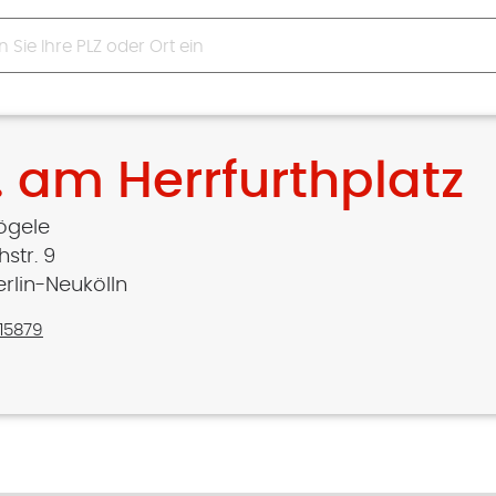
. am Herrfurthplatz
Vögele
hstr. 9
erlin-Neukölln
15879