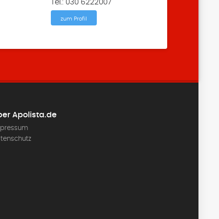
Tel.: 030 6222007
zum Profil
er Apolista.de
pressum
tenschutz