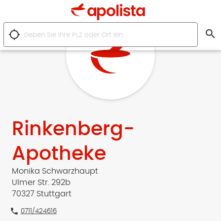
search
location_searching
Rinkenberg-
Apotheke
Monika Schwarzhaupt
Ulmer Str. 292b
70327 Stuttgart
phone
0711/424616