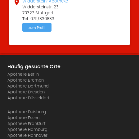

Widderstein-Apotheke
Widdersteinstr. 23
70327 Stuttgart
Tel.: 0711/330833
zum Profil
Häufig gesuchte Orte
Apotheke Berlin
Apotheke Bremen
Apotheke Dortmund
Apotheke Dresden
Apotheke Düsseldorf
Apotheke Duisburg
Apotheke Essen
Apotheke Frankfurt
Apotheke Hamburg
Apotheke Hannover