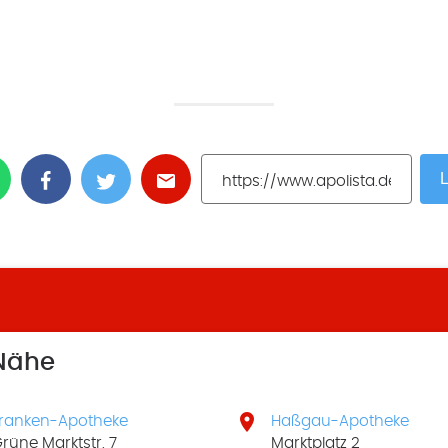
L
 Nähe

ranken-Apotheke
Haßgau-Apotheke
rüne Marktstr. 7
Marktplatz 2