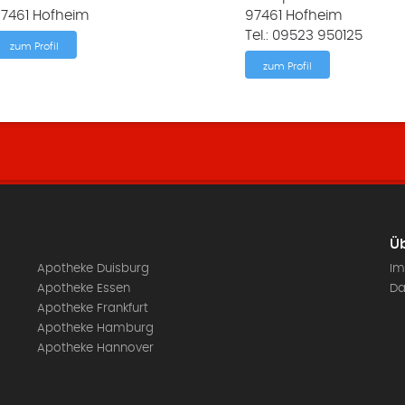
7461 Hofheim
97461 Hofheim
Tel.: 09523 950125
zum Profil
zum Profil
Üb
Apotheke Duisburg
Im
Apotheke Essen
Da
Apotheke Frankfurt
Apotheke Hamburg
Apotheke Hannover