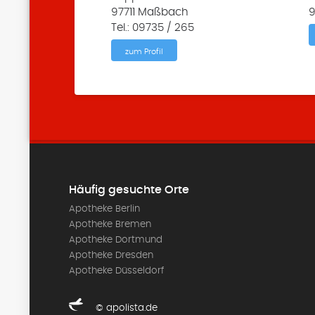
97711 Maßbach
9
Tel.: 09735 / 265
zum Profil
Häufig gesuchte Orte
Apotheke Berlin
Apotheke Bremen
Apotheke Dortmund
Apotheke Dresden
Apotheke Düsseldorf
© apolista.de