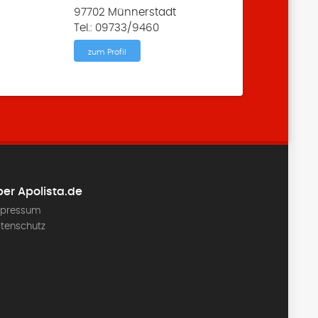
97702 Münnerstadt
Tel.: 09733/9460
zum Profil
er Apolista.de
pressum
tenschutz