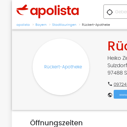
location_searching
apolista
Bayern
Stadtlauringen
Rückert-Apotheke
Rü
Heiko Zi
Sulzdorf
97488 S
phone
09724
public
www.
Öffnungszeiten