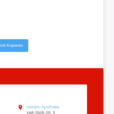
ink Kopieren

Marien-Apotheke
Veit-Stoß-Str. 11