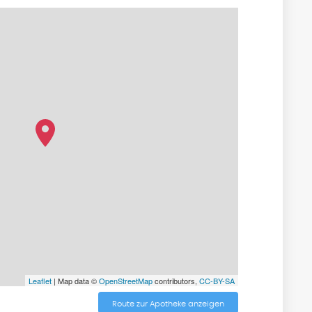
Leaflet
| Map data ©
OpenStreetMap
contributors,
CC-BY-SA
Route zur Apotheke anzeigen