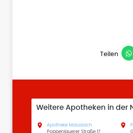
Teilen
Weitere Apotheken in der


Apotheke Massbach
F
Poppenlauerer Straße 17
G