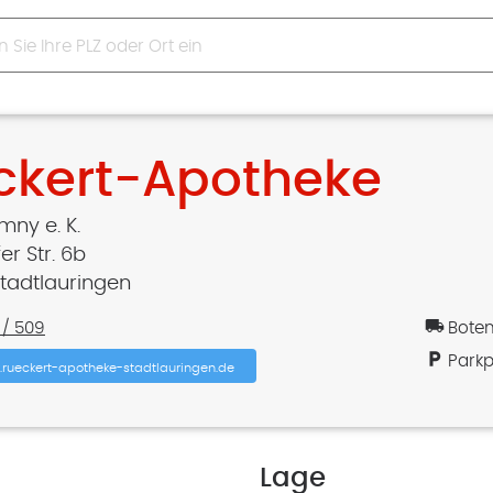
ckert-Apotheke
mny e. K.
er Str. 6b
tadtlauringen
local_shipping
 / 509
Boten
local_parking
Parkp
rueckert-apotheke-stadtlauringen.de
Lage