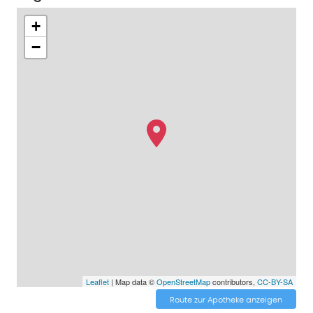
+
−
Leaflet
| Map data ©
OpenStreetMap
contributors,
CC-BY-SA
Route zur Apotheke anzeigen