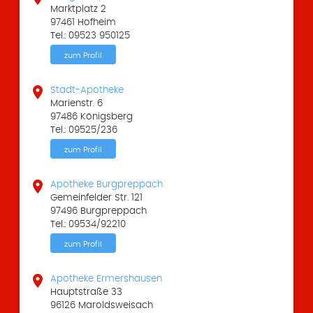
Marktplatz 2
97461 Hofheim
Tel.: 09523 950125
zum Profil

Stadt-Apotheke
Marienstr. 6
97486 Königsberg
Tel.: 09525/236
zum Profil

Apotheke Burgpreppach
Gemeinfelder Str. 121
97496 Burgpreppach
Tel.: 09534/92210
zum Profil

Apotheke Ermershausen
Hauptstraße 33
96126 Maroldsweisach