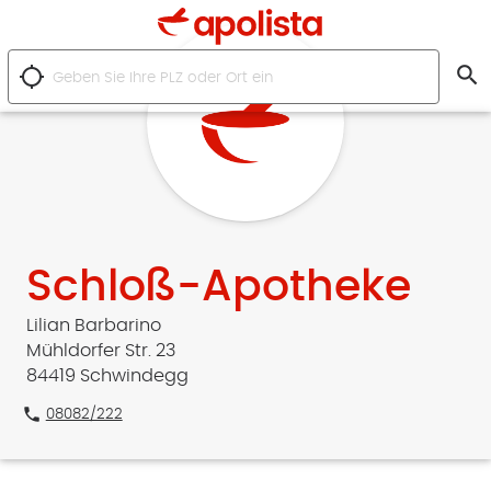
search
location_searching
Schloß-Apotheke
Lilian Barbarino
Mühldorfer Str. 23
84419 Schwindegg
phone
08082/222