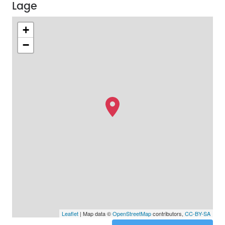
Lage
+
−
Leaflet
| Map data ©
OpenStreetMap
contributors,
CC-BY-SA