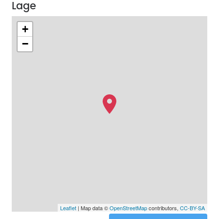
Lage
+
−
Leaflet
| Map data ©
OpenStreetMap
contributors,
CC-BY-SA