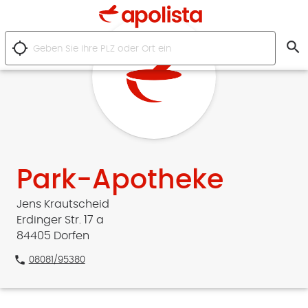
search
location_searching
Park-Apotheke
Jens Krautscheid
Erdinger Str. 17 a
84405 Dorfen
phone
08081/95380