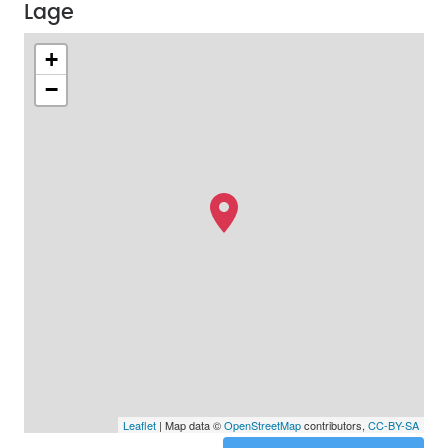
Lage
+
−
Leaflet
| Map data ©
OpenStreetMap
contributors,
CC-BY-SA