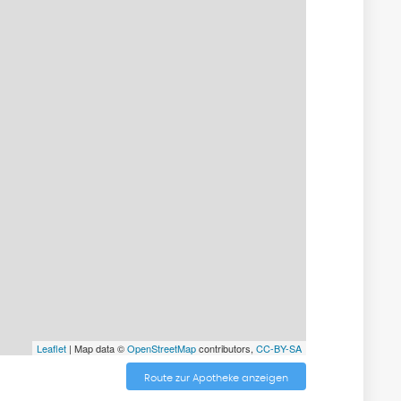
Leaflet
| Map data ©
OpenStreetMap
contributors,
CC-BY-SA
Route zur Apotheke anzeigen