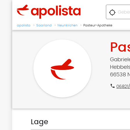
location_searching
apolista
Saarland
Neunkirchen
Pasteur-Apotheke
Pa
Gabriel
Hebbelst
66538 
phone
06821
Lage