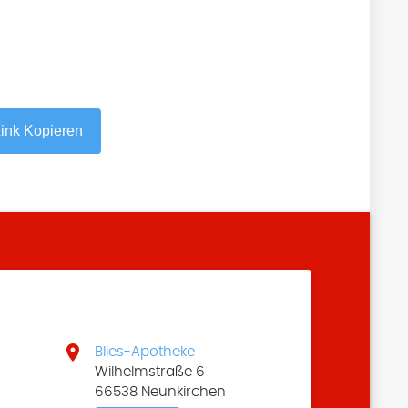
ink Kopieren

Blies-Apotheke
Wilhelmstraße 6
66538 Neunkirchen