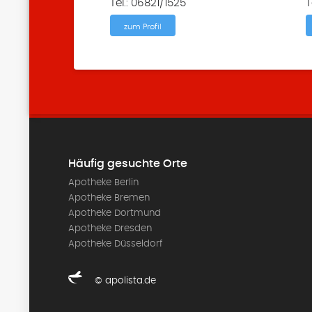
Tel.: 06821/1525
T
zum Profil
Häufig gesuchte Orte
Apotheke Berlin
Apotheke Bremen
Apotheke Dortmund
Apotheke Dresden
Apotheke Düsseldorf
© apolista.de