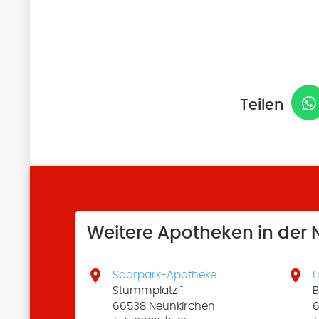
Teilen
Weitere Apotheken in der


Saarpark-Apotheke
L
Stummplatz 1
B
66538 Neunkirchen
6