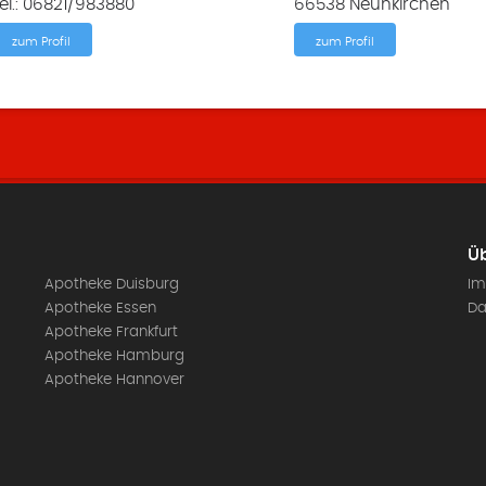
el.: 06821/983880
66538 Neunkirchen
zum Profil
zum Profil
Üb
Apotheke Duisburg
Im
Apotheke Essen
Da
Apotheke Frankfurt
Apotheke Hamburg
Apotheke Hannover