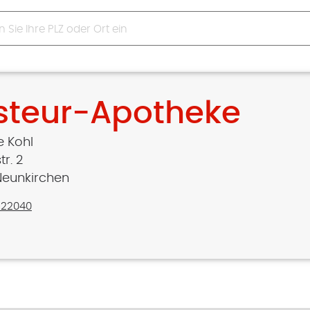
steur-Apotheke
e Kohl
r. 2
Neunkirchen
/22040