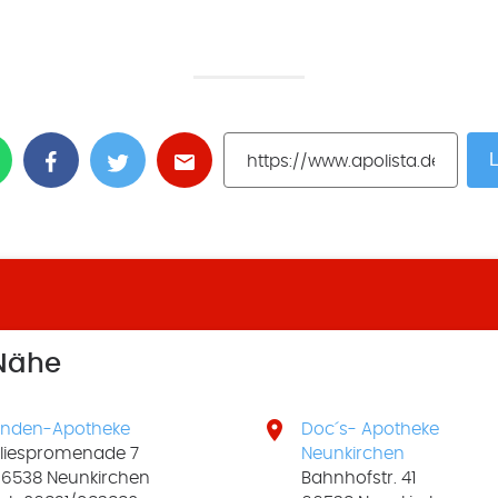
L
 Nähe

inden-Apotheke
Doc´s- Apotheke
liespromenade 7
Neunkirchen
6538 Neunkirchen
Bahnhofstr. 41