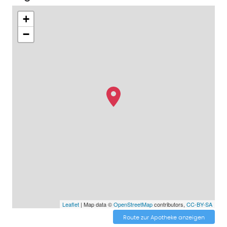
+
−
Leaflet
| Map data ©
OpenStreetMap
contributors,
CC-BY-SA
Route zur Apotheke anzeigen