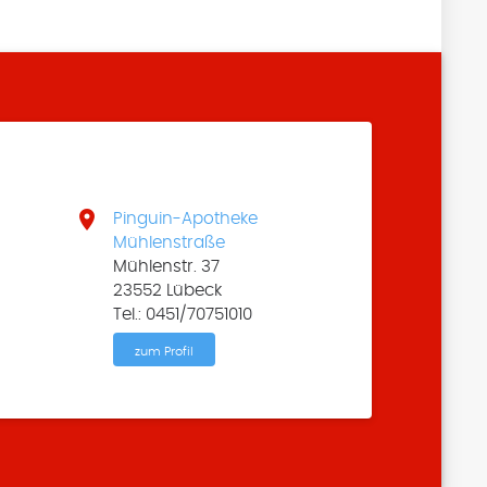

Pinguin-Apotheke
Mühlenstraße
Mühlenstr. 37
23552 Lübeck
Tel.: 0451/70751010
zum Profil