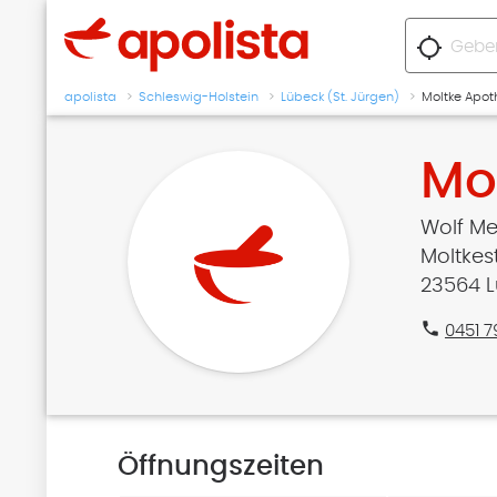
location_searching
apolista
Schleswig-Holstein
Lübeck (St. Jürgen)
Moltke Apot
Mo
Wolf Me
Moltkes
23564 L
phone
0451 
Öffnungszeiten