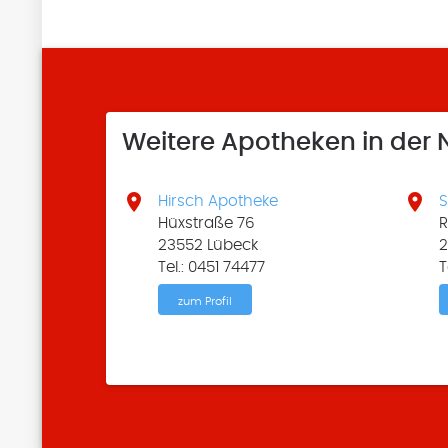
Weitere Apotheken in der


Hirsch Apotheke
S
Hüxstraße 76
R
23552 Lübeck
2
Tel.: 0451 74477
T
zum Profil