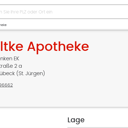
heke
ltke Apotheke
nken EK
traße 2 a
übeck (St. Jürgen)
796662
Lage