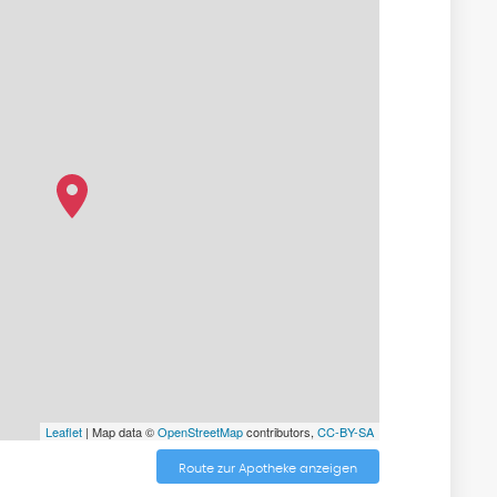
Leaflet
| Map data ©
OpenStreetMap
contributors,
CC-BY-SA
Route zur Apotheke anzeigen