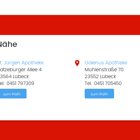
 Nähe

t. Jürgen Apotheke
Galenus Apotheke
atzeburger Allee 4
Mühlenstraße 70
3564 Lübeck
23552 Lübeck
el.: 0451 797309
Tel.: 0451 705450
zum Profil
zum Profil