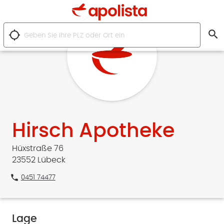
search
location_searching
Hirsch Apotheke
Hüxstraße 76
23552 Lübeck
phone
0451 74477
Lage