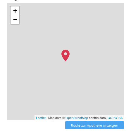
+
−
Leaflet
| Map data ©
OpenStreetMap
contributors,
CC-BY-SA
Route zur Apotheke anzeigen