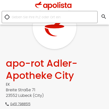
search
location_searching
apo-rot Adler-
Apotheke City
EK
Breite Straße 71
23552 Lübeck (City)
phone
0451 7988515