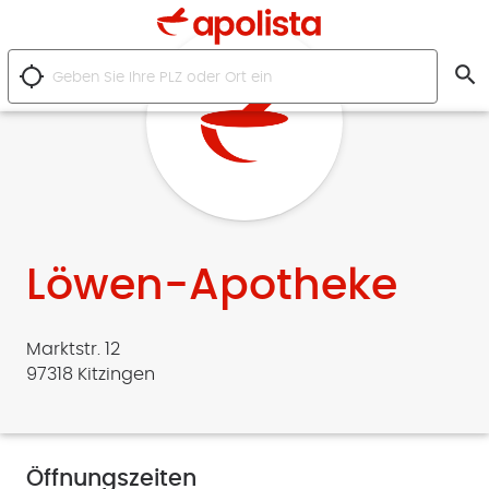
search
location_searching
Löwen-Apotheke
Marktstr. 12
97318 Kitzingen
Öffnungszeiten