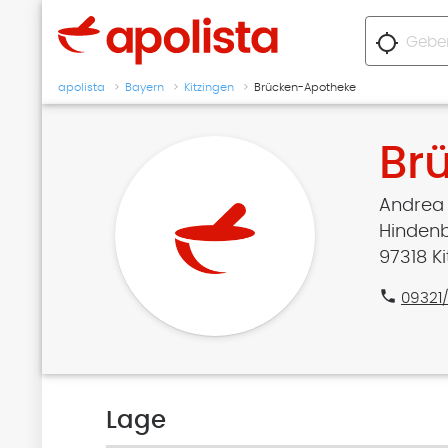
location_searching
apolista
Bayern
Kitzingen
Brücken-Apotheke
Br
Andrea
Hindenb
97318 K
phone
09321
Lage