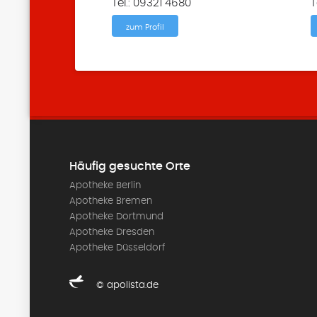
Tel.: 09321 4680
T
zum Profil
Häufig gesuchte Orte
Apotheke Berlin
Apotheke Bremen
Apotheke Dortmund
Apotheke Dresden
Apotheke Düsseldorf
© apolista.de