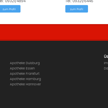
el.: 09321/4894
Tel.: 09321/6446
zum Profil
zum Profil
Üb
Apotheke Duisburg
Im
Apotheke Essen
Da
Apotheke Frankfurt
Apotheke Hamburg
Apotheke Hannover