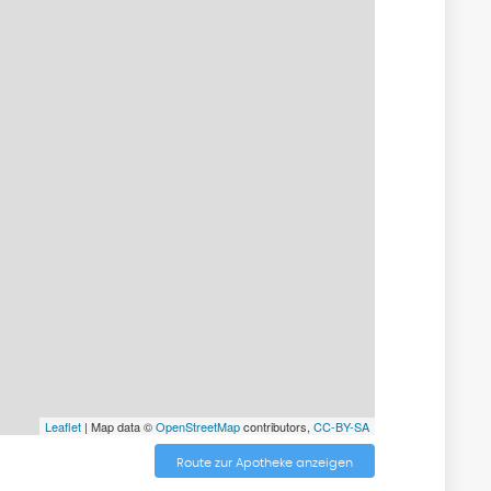
Leaflet
| Map data ©
OpenStreetMap
contributors,
CC-BY-SA
Route zur Apotheke anzeigen