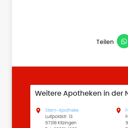
Teilen
Weitere Apotheken in der


Stern-Apotheke
F
Luitpoldstr. 13
F
97318 Kitzingen
9