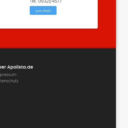
Tel.: 09321/4577
zum Profil
er Apolista.de
pressum
tenschutz