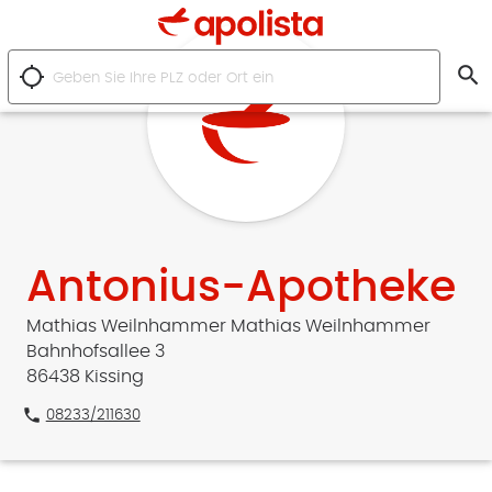
search
location_searching
Antonius-Apotheke
Mathias Weilnhammer Mathias Weilnhammer
Bahnhofsallee 3
86438 Kissing
phone
08233/211630