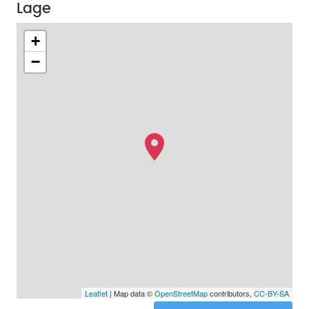
Lage
+
−
Leaflet
| Map data ©
OpenStreetMap
contributors,
CC-BY-SA