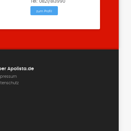
Tel.: 0821/813990
zum Profil
er Apolista.de
pressum
tenschutz