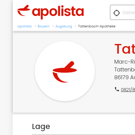
location_searching
apolista
Bayern
Augsburg
Tattenbach-Apotheke
Ta
Marc-Ri
Tattenb
86179 
phone
0821/
Lage