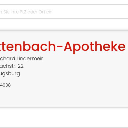
ttenbach-Apotheke
chard Lindermeir
achstr. 22
Augsburg
84638