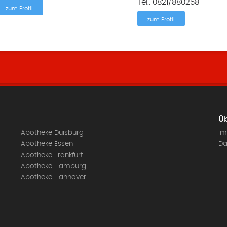
Tel.: 0821/880258
zum Profil
zum Profil
Üb
Apotheke Duisburg
Im
Apotheke Essen
Da
Apotheke Frankfurt
Apotheke Hamburg
Apotheke Hannover