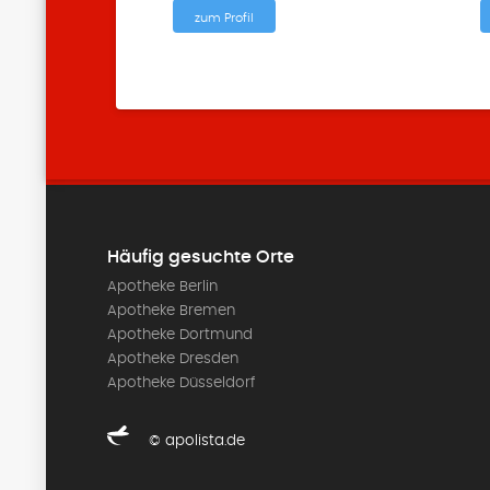
zum Profil
Häufig gesuchte Orte
Apotheke Berlin
Apotheke Bremen
Apotheke Dortmund
Apotheke Dresden
Apotheke Düsseldorf
© apolista.de