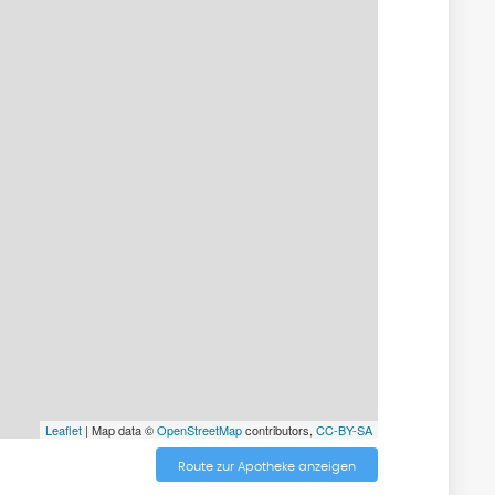
Leaflet
| Map data ©
OpenStreetMap
contributors,
CC-BY-SA
Route zur Apotheke anzeigen