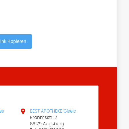
ink Kopieren

es
BEST APOTHEKE Gisela
Brahmsstr. 2
86179 Augsburg