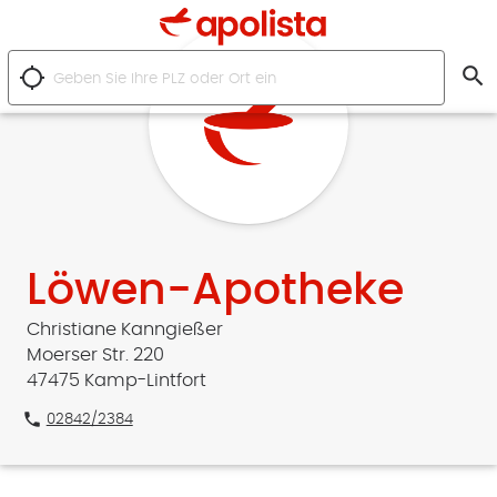
search
location_searching
Löwen-Apotheke
Christiane Kanngießer
Moerser Str. 220
47475 Kamp-Lintfort
phone
02842/2384