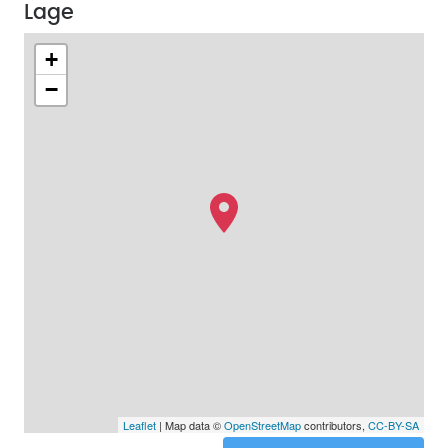
Lage
+
−
Leaflet
| Map data ©
OpenStreetMap
contributors,
CC-BY-SA