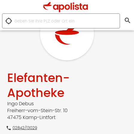
search
location_searching
Elefanten-
Apotheke
Ingo Debus
Freiherr-vom-Stein-Str. 10
47475 Kamp-Lintfort
phone
02842/13029