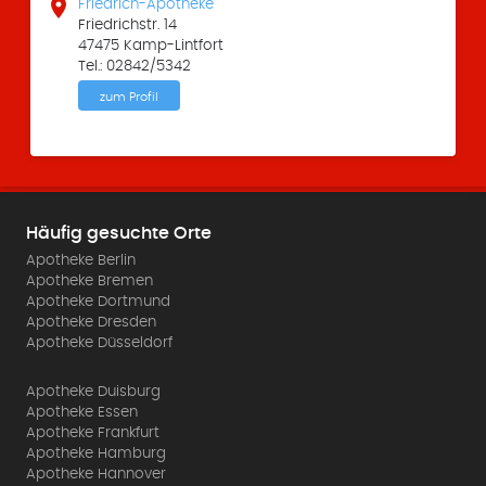

Friedrich-Apotheke
Friedrichstr. 14
47475 Kamp-Lintfort
Tel.: 02842/5342
zum Profil
Häufig gesuchte Orte
Apotheke Berlin
Apotheke Bremen
Apotheke Dortmund
Apotheke Dresden
Apotheke Düsseldorf
Apotheke Duisburg
Apotheke Essen
Apotheke Frankfurt
Apotheke Hamburg
Apotheke Hannover