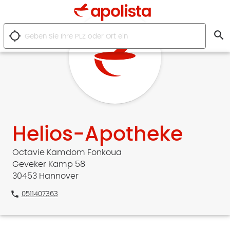
search
location_searching
Helios-Apotheke
Octavie Kamdom Fonkoua
Geveker Kamp 58
30453 Hannover
phone
0511407363