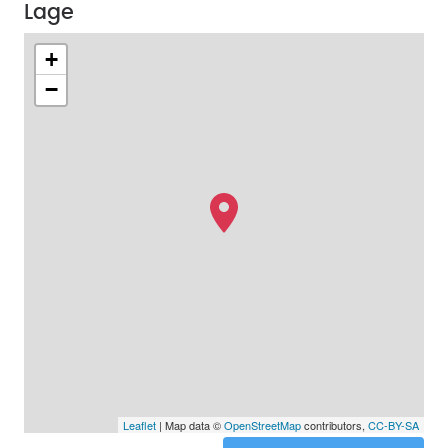
Lage
+
−
Leaflet
| Map data ©
OpenStreetMap
contributors,
CC-BY-SA