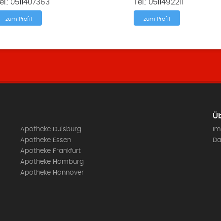
el.: 0511407363
Tel.: 0511492211
zum Profil
zum Profil
Üb
Apotheke Duisburg
Im
Apotheke Essen
Da
Apotheke Frankfurt
Apotheke Hamburg
Apotheke Hannover