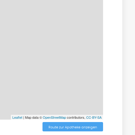
Leaflet
| Map data ©
OpenStreetMap
contributors,
CC-BY-SA
Route zur Apotheke anzeigen