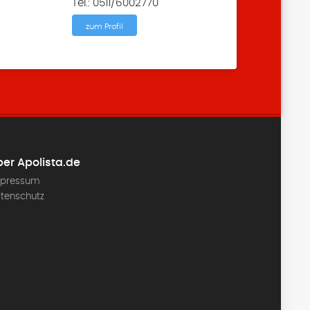
Tel.: 0511/6002770
zum Profil
er Apolista.de
pressum
tenschutz