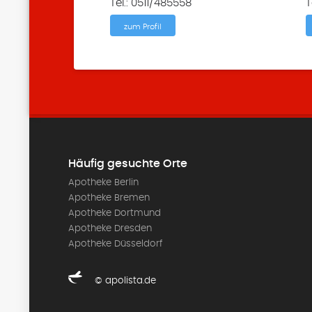
Tel.: 0511/485558
T
zum Profil
Häufig gesuchte Orte
Apotheke Berlin
Apotheke Bremen
Apotheke Dortmund
Apotheke Dresden
Apotheke Düsseldorf
© apolista.de