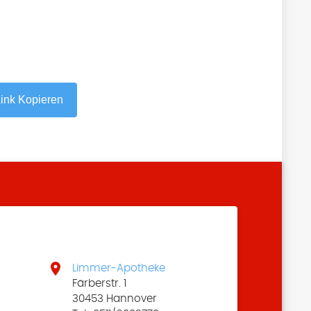
ink Kopieren

Limmer-Apotheke
Färberstr. 1
30453 Hannover