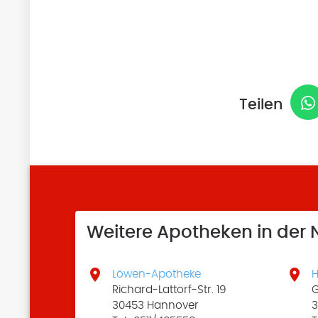
Teilen
Weitere Apotheken in der


Löwen-Apotheke
H
Richard-Lattorf-Str. 19
G
30453 Hannover
3