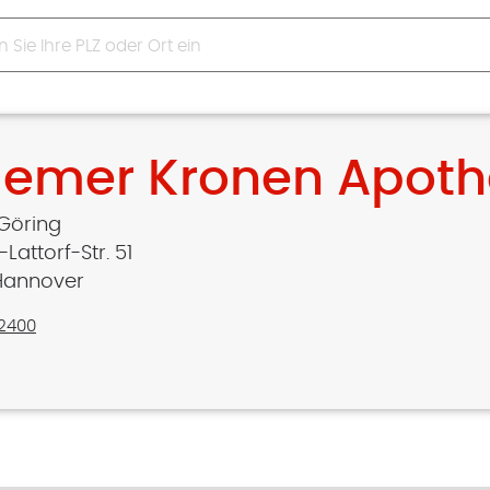
lemer Kronen Apot
Göring
Lattorf-Str. 51
Hannover
82400