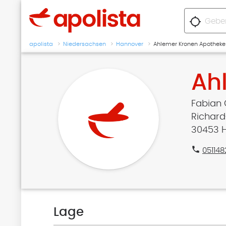
location_searching
apolista
Niedersachsen
Hannover
Ahlemer Kronen Apotheke
Ah
Fabian 
Richard-
30453 
phone
05114
Lage