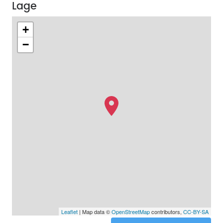
Lage
+
−
Leaflet
| Map data ©
OpenStreetMap
contributors,
CC-BY-SA