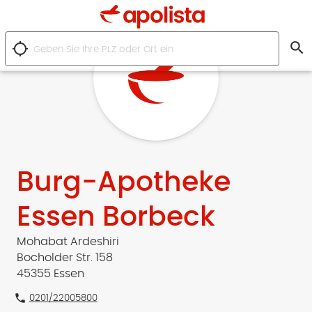
search
location_searching
Burg-Apotheke
Essen Borbeck
Mohabat Ardeshiri
Bocholder Str. 158
45355 Essen
phone
0201/22005800