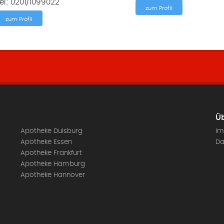
el.: 0201/1099022
zum Profil
zum Profil
Üb
Apotheke Duisburg
Im
Apotheke Essen
Da
Apotheke Frankfurt
Apotheke Hamburg
Apotheke Hannover