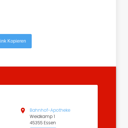
ink Kopieren

Bahnhof-Apotheke
Weidkamp 1
45355 Essen