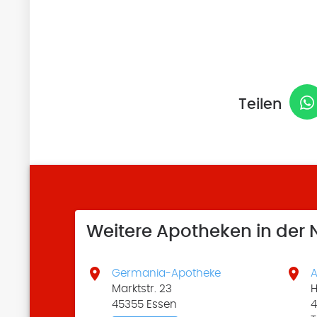
Teilen
Weitere Apotheken in der


Germania-Apotheke
A
Marktstr. 23
H
45355 Essen
4