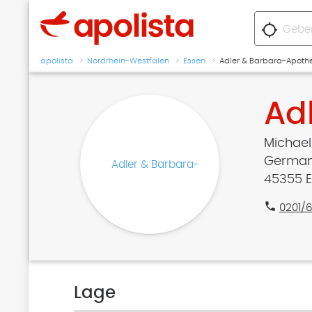
location_searching
apolista
Nordrhein-Westfalen
Essen
Adler & Barbara-Apoth
Ad
Michael
Germani
45355 
phone
0201/
Lage