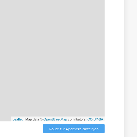
Leaflet
| Map data ©
OpenStreetMap
contributors,
CC-BY-SA
Route zur Apotheke anzeigen