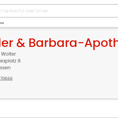
eke
ler & Barbara-Apot
 Wolter
aplatz 8
Essen
670666