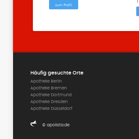
T
zum Profil
Häufig gesuchte Orte
Apotheke Berlin
Apotheke Bremen
Apotheke Dortmund
Apotheke Dresden
Apotheke Düsseldorf
© apolista.de