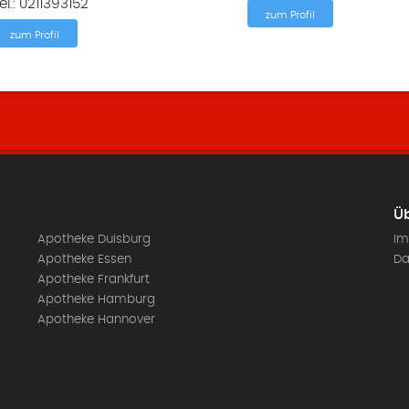
el.: 0211393152
zum Profil
zum Profil
Üb
Apotheke Duisburg
Im
Apotheke Essen
Da
Apotheke Frankfurt
Apotheke Hamburg
Apotheke Hannover