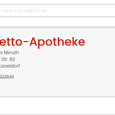
retto-Apotheke
s Minuth
Str. 82
üsseldorf
1023644