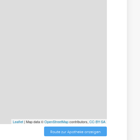
Leaflet
| Map data ©
OpenStreetMap
contributors,
CC-BY-SA
Route zur Apotheke anzeigen