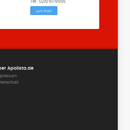
Tel.: 0211/9179555
zum Profil
er Apolista.de
pressum
tenschutz