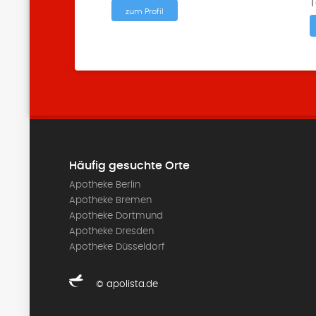
T
zum Profil
Häufig gesuchte Orte
Apotheke Berlin
Apotheke Bremen
Apotheke Dortmund
Apotheke Dresden
Apotheke Düsseldorf
© apolista.de