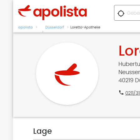
location_searching
apolista
Düsseldorf
Loretto-Apotheke
Lo
Hubertu
Neusser 
40219 D
phone
0211/3
Lage