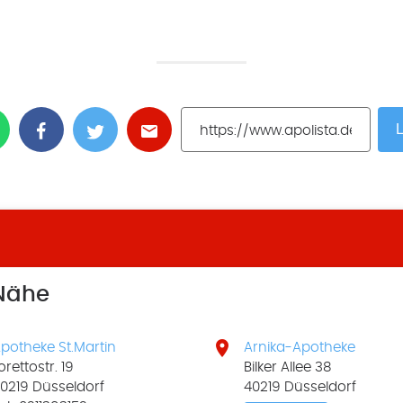
L
 Nähe

potheke St.Martin
Arnika-Apotheke
orettostr. 19
Bilker Allee 38
0219 Düsseldorf
40219 Düsseldorf