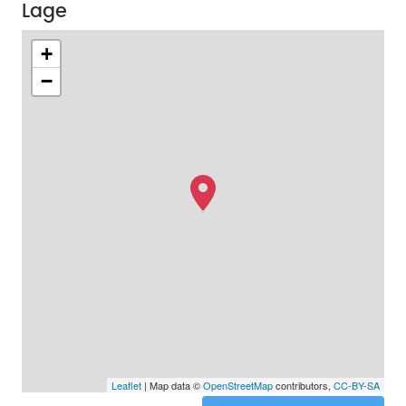
Lage
+
−
Leaflet
| Map data ©
OpenStreetMap
contributors,
CC-BY-SA