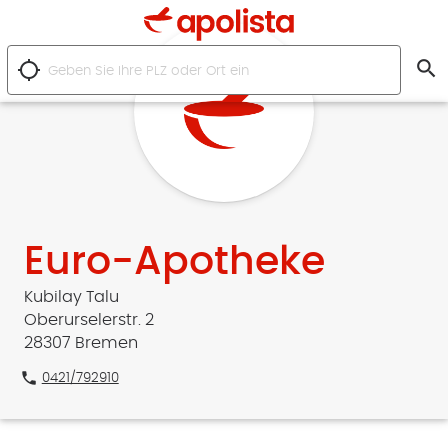
search
location_searching
Euro-Apotheke
Kubilay Talu
Oberurselerstr. 2
28307 Bremen
phone
0421/792910