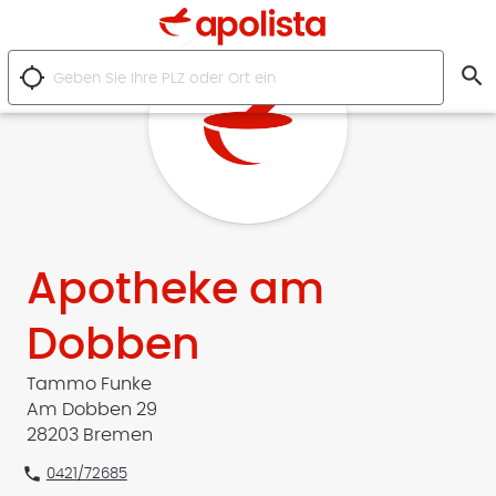
search
location_searching
Apotheke am
Dobben
Tammo Funke
Am Dobben 29
28203 Bremen
phone
0421/72685