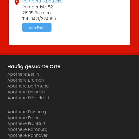

Remberti-Apotheke
Rembertistr. 52
28195 Bremen
Tel.: 0421/324055
zum Profil
Häufig gesuchte Orte
Apotheke Berlin
Apotheke Bremen
Apotheke Dortmund
Apotheke Dresden
Apotheke Düsseldorf
Apotheke Duisburg
Apotheke Essen
Apotheke Frankfurt
Apotheke Hamburg
Apotheke Hannover