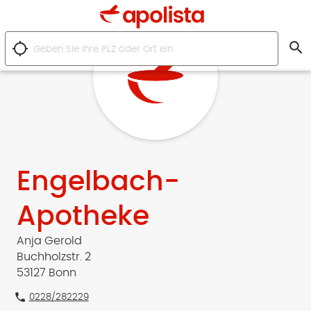
search
location_searching
Engelbach-
Apotheke
Anja Gerold
Buchholzstr. 2
53127 Bonn
phone
0228/282229