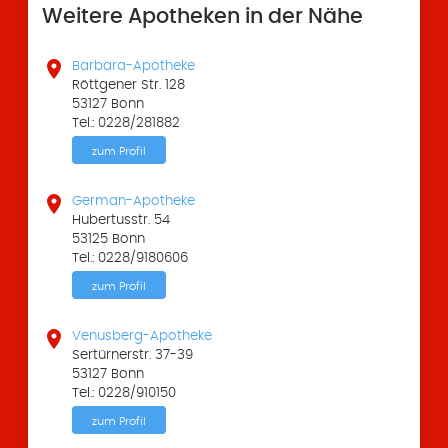
Weitere Apotheken in der Nähe

Barbara-Apotheke
Röttgener Str. 128
53127 Bonn
Tel.: 0228/281882
zum Profil

German-Apotheke
Hubertusstr. 54
53125 Bonn
Tel.: 0228/9180606
zum Profil

Venusberg-Apotheke
Sertürnerstr. 37-39
53127 Bonn
Tel.: 0228/910150
zum Profil