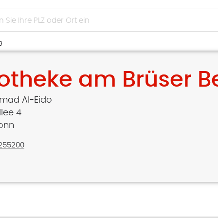
g
otheke am Brüser B
ad Al-Eido
llee 4
onn
255200