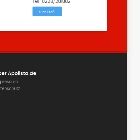
Tel.: 0228/281882
zum Profil
er Apolista.de
pressum
tenschutz