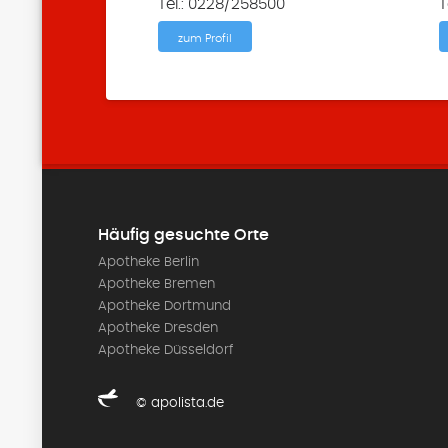
Tel.: 0228/258500
T
zum Profil
Häufig gesuchte Orte
Apotheke Berlin
Apotheke Bremen
Apotheke Dortmund
Apotheke Dresden
Apotheke Düsseldorf
© apolista.de