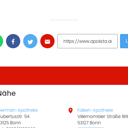
L
 Nähe

German-Apotheke
Falken-Apotheke
ubertusstr. 54
Villemombler Straße 18
3125 Bonn
53127 Bonn