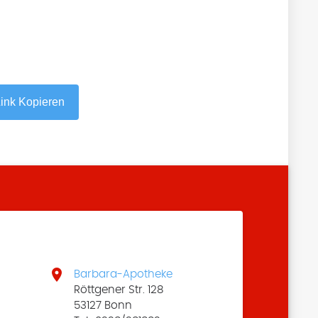
ink Kopieren

Barbara-Apotheke
9
Röttgener Str. 128
53127 Bonn