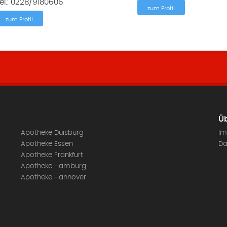
el.: 0228/9180606
zum Profil
zum Profil
Üb
Apotheke Duisburg
Im
Apotheke Essen
Da
Apotheke Frankfurt
Apotheke Hamburg
Apotheke Hannover