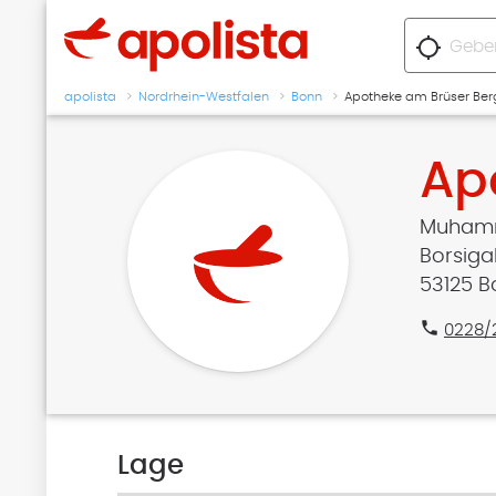
location_searching
apolista
Nordrhein-Westfalen
Bonn
Apotheke am Brüser Ber
Ap
Muhamm
Borsiga
53125 B
phone
0228/
Lage