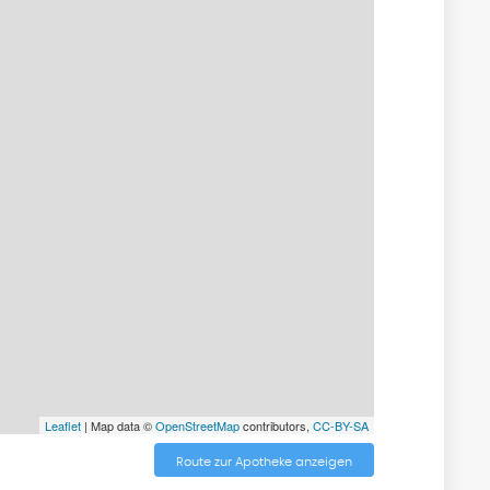
Leaflet
| Map data ©
OpenStreetMap
contributors,
CC-BY-SA
Route zur Apotheke anzeigen