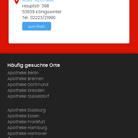

Adler-Apotheke
Hauptstr. 398
53639 Königswinter
Tel.: 02223/21990
zum Profil
Häufig gesuchte Orte
Apotheke Berlin
Apotheke Bremen
Apotheke Dortmund
Apotheke Dresden
Apotheke Düsseldorf
Apotheke Duisburg
Apotheke Essen
Apotheke Frankfurt
Apotheke Hamburg
Apotheke Hannover