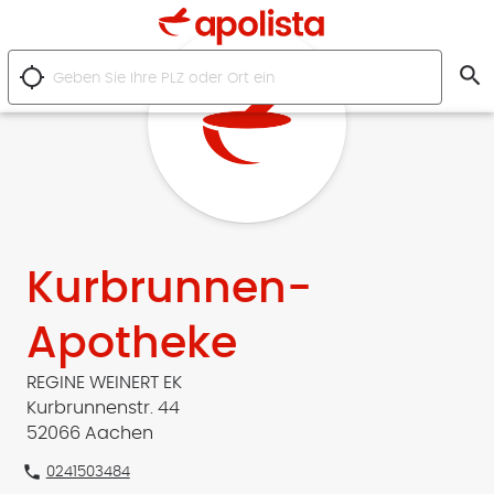
search
location_searching
Kurbrunnen-
Apotheke
REGINE WEINERT EK
Kurbrunnenstr. 44
52066 Aachen
phone
0241503484