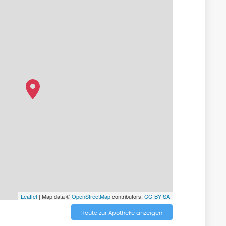
Leaflet
| Map data ©
OpenStreetMap
contributors,
CC-BY-SA
Route zur Apotheke anzeigen