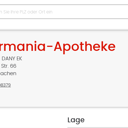
rmania-Apotheke
 DANY EK
 Str. 66
Aachen
08379
Lage