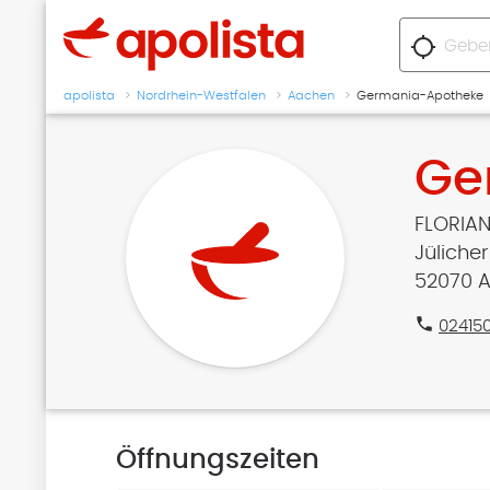
location_searching
apolista
Nordrhein-Westfalen
Aachen
Germania-Apotheke
Ge
FLORIAN
Jülicher
52070 
phone
02415
Öffnungszeiten