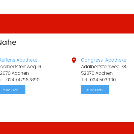
 Nähe

teffens Apotheke
Congress-Apotheke
dalbertsteinweg 16
Adalbertsteinweg 78
2070 Aachen
52070 Aachen
el.: 0241/47967890
Tel.: 0241503900
zum Profil
zum Profil