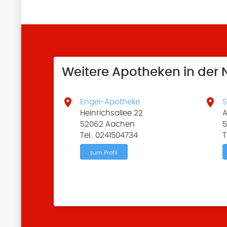
Weitere Apotheken in der


Engel-Apotheke
S
Heinrichsallee 22
A
52062 Aachen
5
Tel.: 0241504734
T
zum Profil