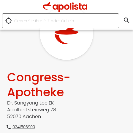
search
location_searching
Congress-
Apotheke
Dr. Sangyong Lee EK
Adalbertsteinweg 78
52070 Aachen
phone
0241503900