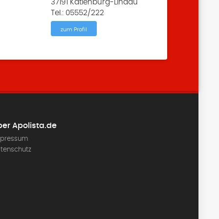
37191 Katlenburg-Lindau
Tel.: 05552/222
zum Profil
er Apolista.de
pressum
tenschutz