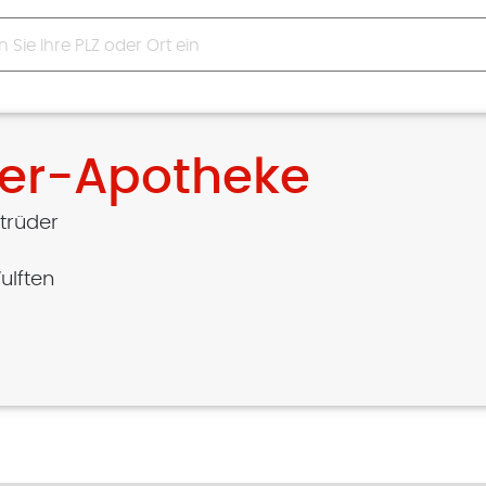
er-Apotheke
Strüder
ulften