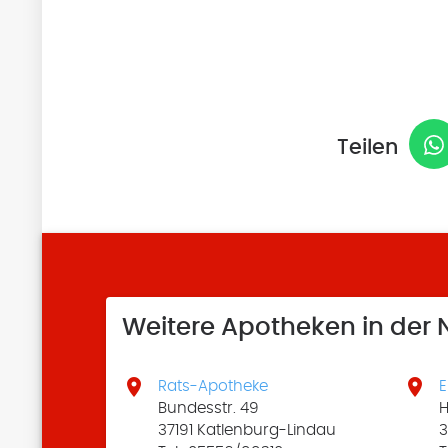
Teilen
Weitere Apotheken in der


Rats-Apotheke
E
Bundesstr. 49
H
37191 Katlenburg-Lindau
3