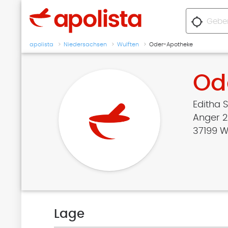
location_searching
apolista
Niedersachsen
Wulften
Oder-Apotheke
Od
Editha 
Anger 2
37199 W
Lage