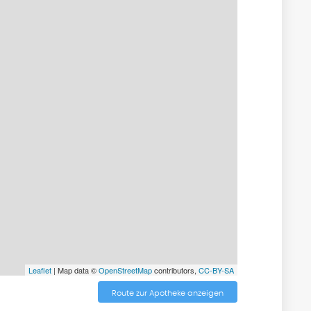
Leaflet
| Map data ©
OpenStreetMap
contributors,
CC-BY-SA
Route zur Apotheke anzeigen