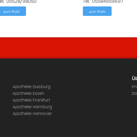
el.: 05528/98050
Tel.: 05584959697
zum Profil
zum Profil
Üb
Apotheke Duisburg
Im
Apotheke Essen
Da
Apotheke Frankfurt
Apotheke Hamburg
Apotheke Hannover