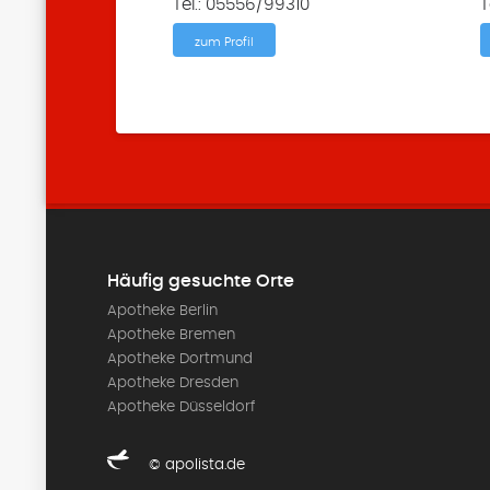
Tel.: 05556/99310
T
zum Profil
Häufig gesuchte Orte
Apotheke Berlin
Apotheke Bremen
Apotheke Dortmund
Apotheke Dresden
Apotheke Düsseldorf
© apolista.de