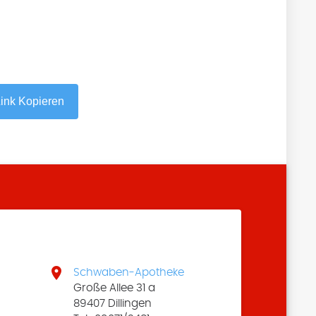
ink Kopieren

Schwaben-Apotheke
Große Allee 31 a
89407 Dillingen