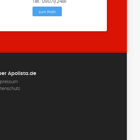
Tel.: 09071/2481
zum Profil
er Apolista.de
pressum
tenschutz