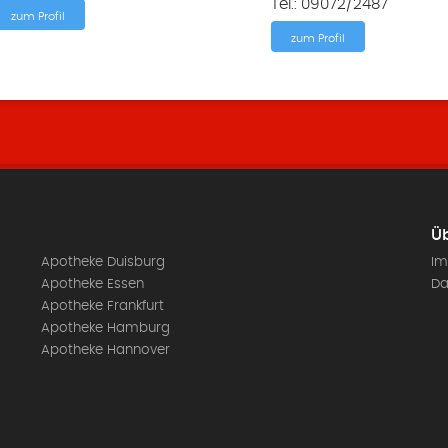
Tel.: 09072/2487
zum Profil
zum Profil
Üb
Apotheke Duisburg
Im
Apotheke Essen
Da
Apotheke Frankfurt
Apotheke Hamburg
Apotheke Hannover