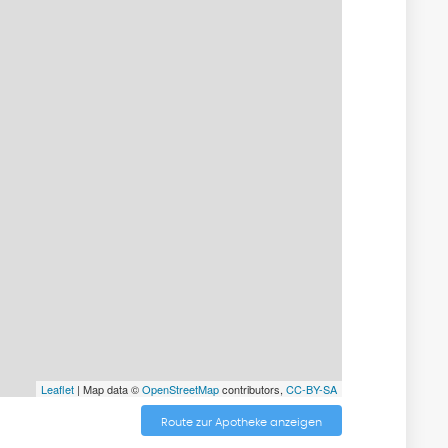
Leaflet
| Map data ©
OpenStreetMap
contributors,
CC-BY-SA
Route zur Apotheke anzeigen