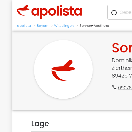
location_searching
apolista
Bayern
Wittislingen
Sonnen-Apotheke
So
Dominik
Zierthei
89426 W
phone
09076
Lage