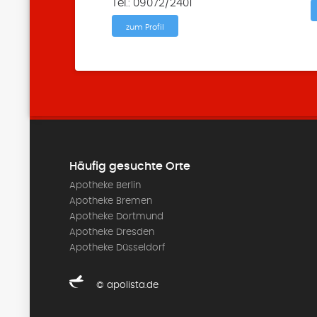
Tel.: 09072/2401
zum Profil
Häufig gesuchte Orte
Apotheke Berlin
Apotheke Bremen
Apotheke Dortmund
Apotheke Dresden
Apotheke Düsseldorf
© apolista.de