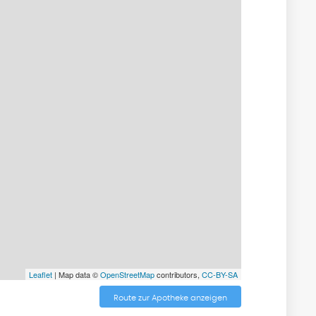
Leaflet
| Map data ©
OpenStreetMap
contributors,
CC-BY-SA
Route zur Apotheke anzeigen