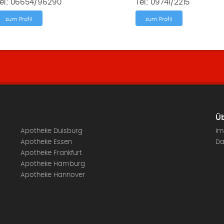
el.: 06654/96290
Tel.: 09741/2215
zum Profil
zum Profil
Üb
Apotheke Duisburg
Im
Apotheke Essen
Da
Apotheke Frankfurt
Apotheke Hamburg
Apotheke Hannover