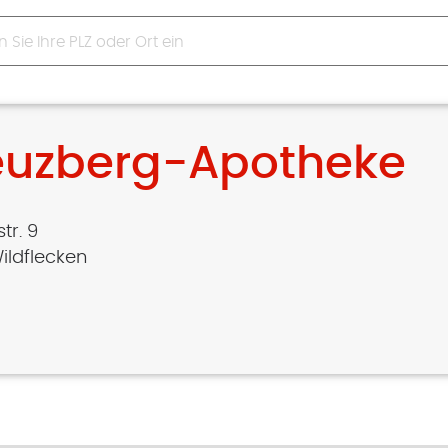
euzberg-Apotheke
tr. 9
ildflecken