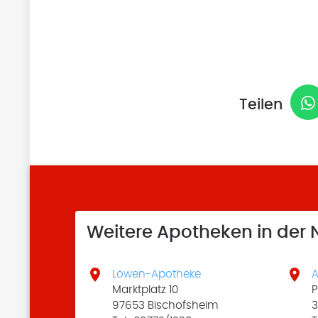
Teilen
Weitere Apotheken in der


Löwen-Apotheke
A
Marktplatz 10
P
97653 Bischofsheim
3