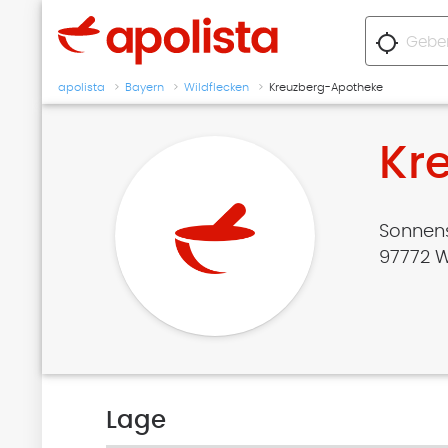
location_searching
apolista
Bayern
Wildflecken
Kreuzberg-Apotheke
Kr
Sonnens
97772 W
Lage