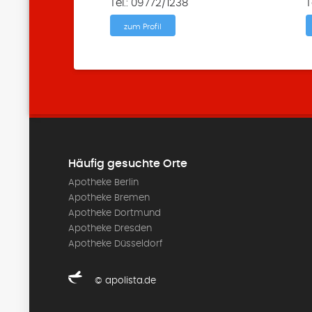
Tel.: 09772/1238
T
zum Profil
Häufig gesuchte Orte
Apotheke Berlin
Apotheke Bremen
Apotheke Dortmund
Apotheke Dresden
Apotheke Düsseldorf
© apolista.de