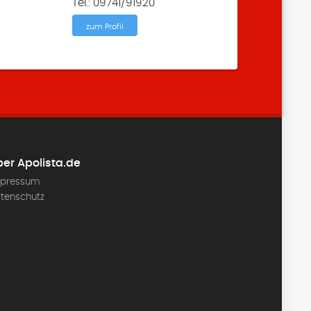
Tel.: 09741/91920
zum Profil
er Apolista.de
pressum
tenschutz