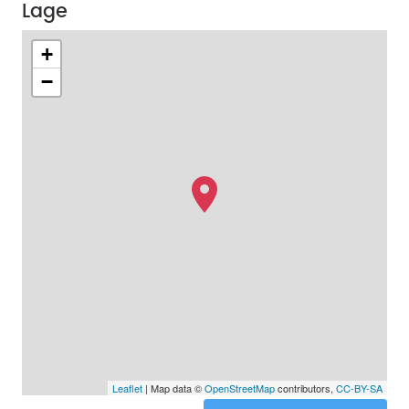
Lage
+
−
Leaflet
| Map data ©
OpenStreetMap
contributors,
CC-BY-SA