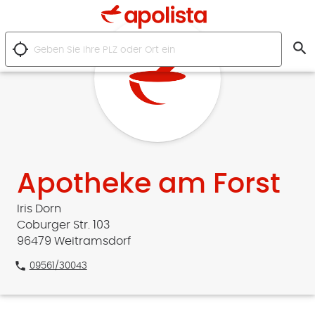
search
location_searching
Apotheke am Forst
Iris Dorn
Coburger Str. 103
96479 Weitramsdorf
phone
09561/30043