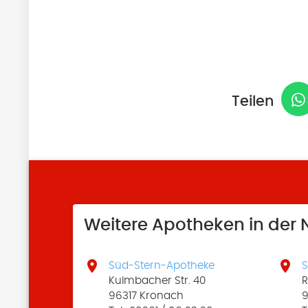
Teilen
Weitere Apotheken in der


Süd-Stern-Apotheke
S
Kulmbacher Str. 40
R
96317 Kronach
9