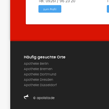
Tel.: 09261 / 96 23 20
T
zum Profil
Häufig gesuchte Orte
Apotheke Berlin
Apotheke Bremen
Apotheke Dortmund
Apotheke Dresden
Apotheke Düsseldorf
© apolista.de