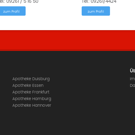
el.: 09261 / 5 16 50
Tel.: 09261/4424
zum Profil
zum Profil
Üb
Apotheke Duisburg
Im
Apotheke Essen
Da
Apotheke Frankfurt
Apotheke Hamburg
Apotheke Hannover