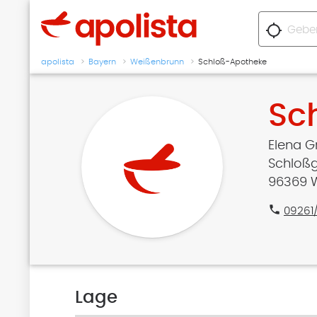
location_searching
apolista
Bayern
Weißenbrunn
Schloß-Apotheke
Sc
Elena G
Schloßg
96369 
phone
09261
Lage