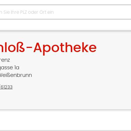
hloß-Apotheke
renz
asse 1a
Weißenbrunn
/61233