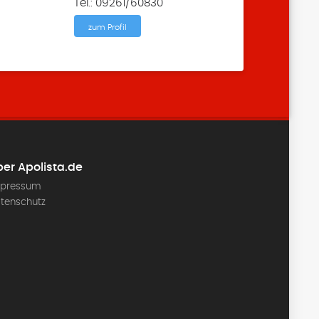
Tel.: 09261/60830
zum Profil
er Apolista.de
pressum
tenschutz