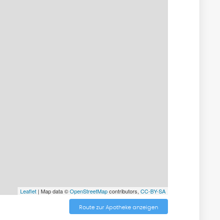
Leaflet
| Map data ©
OpenStreetMap
contributors,
CC-BY-SA
Route zur Apotheke anzeigen