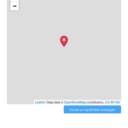
−
Leaflet
| Map data ©
OpenStreetMap
contributors,
CC-BY-SA
Route zur Apotheke anzeigen