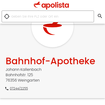
search
location_searching
Bahnhof-Apotheke
Johann Kallenbach
Bahnhofstr. 125
76356 Weingarten
phone
07244/2255