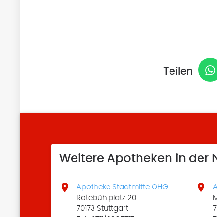
Teilen
Weitere Apotheken in der


Apotheke Stadtmitte OHG
A
Rotebühlplatz 20
M
70173 Stuttgart
7