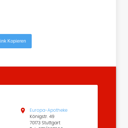
ink Kopieren

e
Europa-Apotheke
Königstr. 49
70173 Stuttgart