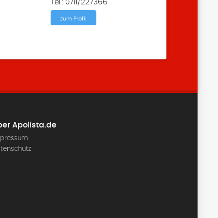
Tel.: 0711/227366
zum Profil
er Apolista.de
pressum
tenschutz