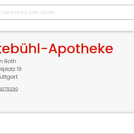
tebühl-Apotheke
an Roth
lplatz 19
uttgart
65679290