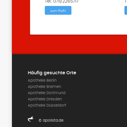
Tel.: 0711/2265717
T
zum Profil
Häufig gesuchte Orte
Apotheke Berlin
Apotheke Bremen
Apotheke Dortmund
Apotheke Dresden
Apotheke Düsseldorf
© apolista.de