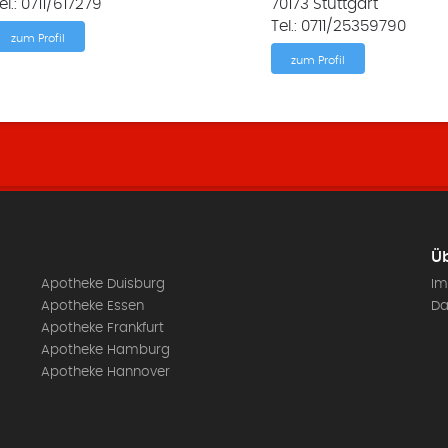
el.: 0711/617279
70173 Stuttgart
Tel.: 0711/25359790‬
zum Profil
zum Profil
Üb
Apotheke Duisburg
Im
Apotheke Essen
Da
Apotheke Frankfurt
Apotheke Hamburg
Apotheke Hannover