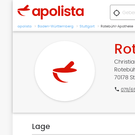
location_searching
apolista
Baden-Württemberg
Stuttgart
Rotebühl-Apotheke
Ro
Christi
Rotebüh
70178 St
phone
0711/
Lage