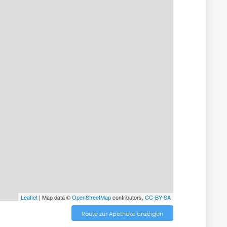
Leaflet
| Map data ©
OpenStreetMap
contributors,
CC-BY-SA
Route zur Apotheke anzeigen