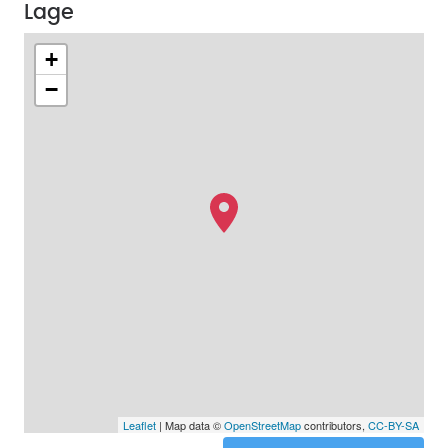
Lage
+
−
Leaflet
| Map data ©
OpenStreetMap
contributors,
CC-BY-SA