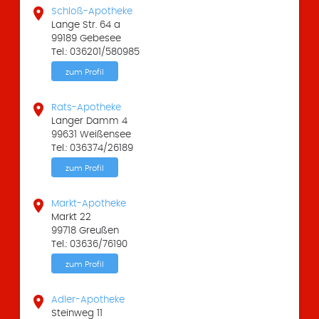

Schloß-Apotheke
Lange Str. 64 a
99189 Gebesee
Tel.: 036201/580985
zum Profil

Rats-Apotheke
Langer Damm 4
99631 Weißensee
Tel.: 036374/26189
zum Profil

Markt-Apotheke
Markt 22
99718 Greußen
Tel.: 03636/76190
zum Profil

Adler-Apotheke
Steinweg 11