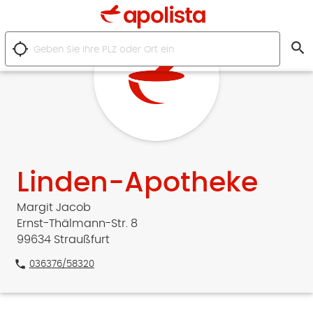
search
location_searching
Linden-Apotheke
Margit Jacob
Ernst-Thälmann-Str. 8
99634 Straußfurt
phone
036376/58320