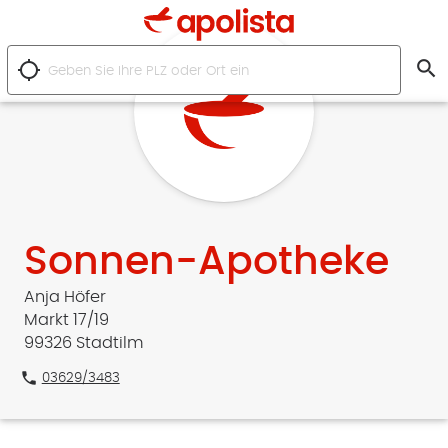
search
location_searching
Sonnen-Apotheke
Anja Höfer
Markt 17/19
99326 Stadtilm
phone
03629/3483