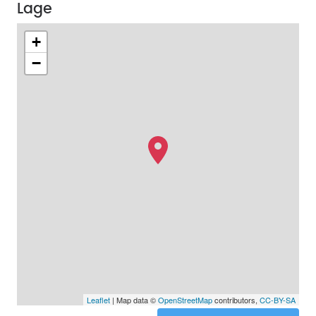
Lage
+
−
Leaflet
| Map data ©
OpenStreetMap
contributors,
CC-BY-SA