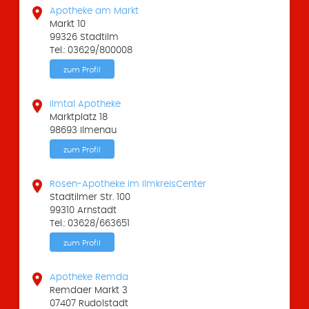

Apotheke am Markt
Markt 10
99326 Stadtilm
Tel.: 03629/800008
zum Profil

Ilmtal Apotheke
Marktplatz 18
98693 Ilmenau
zum Profil

Rosen-Apotheke im IlmkreisCenter
Stadtilmer Str. 100
99310 Arnstadt
Tel.: 03628/663651
zum Profil

Apotheke Remda
Remdaer Markt 3
07407 Rudolstadt